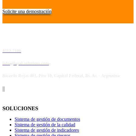
Solicite una demostración
4312-7100
info@loyal-solutions.com
Ricardo Rojas 401, Piso 10, Capital Federal, Bs. As. - Argentina
SOLUCIONES
Sistema de gestión de documentos
Sistema de gestión de la calidad
Sistema de gestión de indicadores
Sistema de gestión de riesgos