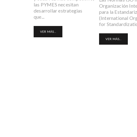
las PYMES necesitan
Organización Int
desarrollar estrategias
para la Estandari
que...
(International Or
for Standardization
VER MÁS...
VER MÁS...