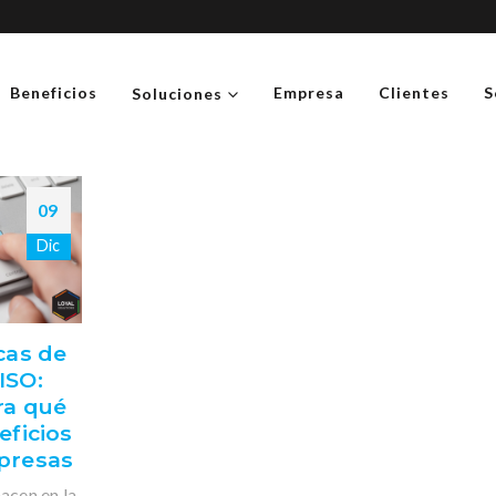
Beneficios
Empresa
Clientes
S
Soluciones
09
Dic
cas de
ISO:
ra qué
eficios
presas
acen en la