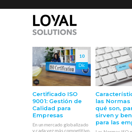
10
Dic
Certificado ISO
Característi
9001: Gestión de
las Normas 
Calidad para
qué son, pa
Empresas
sirven y ben
para las em
En un mercado globalizado
y cada vez más competitivo,
Las Normas ISO n