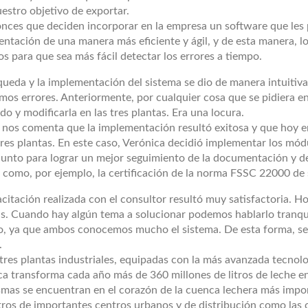
estro objetivo de exportar.
onces que deciden incorporar en la empresa un software que les 
ntación de una manera más eficiente y ágil, y de esta manera, l
s para que sea más fácil detectar los errores a tiempo.
queda y la implementación del sistema se dio de manera intuiti
mos errores. Anteriormente, por cualquier cosa que se pidiera en
do y modificarla en las tres plantas. Era una locura.
nos comenta que la implementación resultó exitosa y que hoy en 
 tres plantas. En este caso, Verónica decidió implementar los m
junto para lograr un mejor seguimiento de la documentación y de
 como, por ejemplo, la certificación de la norma FSSC 22000 de 
citación realizada con el consultor resultó muy satisfactoria. 
is. Cuando hay algún tema a solucionar podemos hablarlo tranq
o, ya que ambos conocemos mucho el sistema. De esta forma, se f
.
tres plantas industriales, equipadas con la más avanzada tecnolo
ca transforma cada año más de 360 millones de litros de leche e
smas se encuentran en el corazón de la cuenca lechera más impor
tros de importantes centros urbanos y de distribución como las 