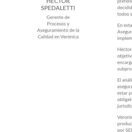
HÉCTOR
prefere
SPEDALETTI
decidid
todos 
Gerente de
Procesos y
En est
Aseguramiento de la
Asegur
Calidad en Verónica
implem
Héctor 
objeti
encarga
subprod
El anál
asegura
estar p
obliga
jurisdi
Veroni
product
por SE