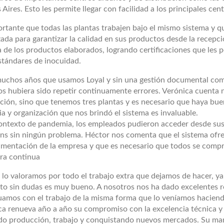
Aires. Esto les permite llegar con facilidad a los principales cen
ortante que todas las plantas trabajen bajo el mismo sistema y 
ada para garantizar la calidad en sus productos desde la recepci
 de los productos elaborados, logrando certificaciones que les 
stándares de inocuidad.
uchos años que usamos Loyal y sin una gestión documental como 
s hubiera sido repetir continuamente errores. Verónica cuenta n
ción, sino que tenemos tres plantas y es necesario que haya bu
a y organización que nos brindó el sistema es invaluable.
contexto de pandemia, los empleados pudieron acceder desde sus 
ons sin ningún problema. Héctor nos comenta que el sistema ofr
umentación de la empresa y que es necesario que todos se comp
ora continua
 lo valoramos por todo el trabajo extra que dejamos de hacer, ya
to sin dudas es muy bueno. A nosotros nos ha dado excelentes r
uamos con el trabajo de la misma forma que lo veníamos hacien
ca renueva año a año su compromiso con la excelencia técnica y 
o producción, trabajo y conquistando nuevos mercados. Su man