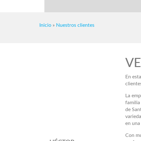
Inicio
»
Nuestros clientes
V
En est
cliente
La emp
familia
de San
varied
en una
Con mu