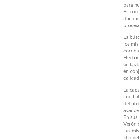
para nu
Es ent
docume
proceso
La bús
los mis
corrien
Héctor 
en las
en con
calidad
La capa
con Lu
del otr
avance
En sus 
Veróni
Las mi
kilóme