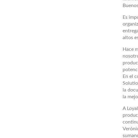
Buenos 
Es imp
organiz
entrega
altos e
Hace m
nosotro
produc
potenci
En el 
Soluti
la doc
la mej
A Loyal
produc
contin
Veróni
sumand