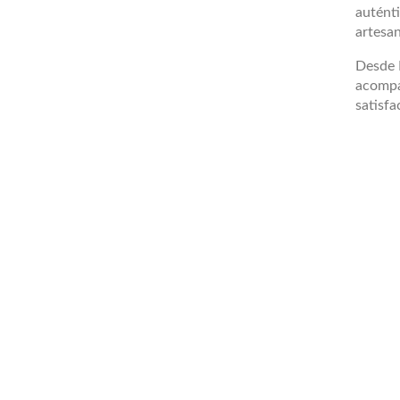
auténti
artesan
Desde L
acompa
satisfa