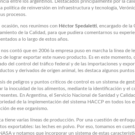
ncia entre los argentinos. Destacados principalmente por la cal
a política de reinversión en infraestructura y tecnología, Verón
sus procesos.
a ocasión, nos reunimos con
Héctor Spedaletti
, encargado de la
amiento de la Calidad, para que pudiera comentarnos su experie
entados a lo largo de estos años.
nos contó que en 2006 la empresa puso en marcha la línea de lec
vo de lograr exportar este nuevo producto. Es en este momento
do del control del tráfico federal y de las importaciones y expo
uctos y derivados de origen animal, les destaca algunos puntos 
isis de peligros y puntos críticos de control es un sistema de ge
r la inocuidad de los alimentos, mediante la identificación y el 
resentes. En Argentina, el Servicio Nacional de Sanidad y Calida
toriedad de la implementación del sistema HACCP en todos los e
cción de ese organismo.
ca tiene varias líneas de producción. Por una cuestión de enfoq
os exportables: las leches en polvo. Por eso, tomamos en cuenta
NASA y notamos que incorporar un sistema de estas característi