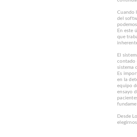
Cuando l
del softw
podemos 
En este 
que trab
inherent
El siste
contado 
sistema d
Es impor
en la det
equipo de
ensayo d
paciente
fundament
Desde Lo
elegirno