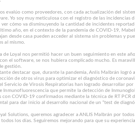
os evalúo como proveedores, con cada actualización del sist
are. Yo soy muy meticulosa con el registro de las incidencias de
ver cómo va disminuyendo la cantidad de incidentes reportado
último año, en el contexto de la pandemia de COVID-19, Mabel
ajan desde casa pueden acceder al sistema sin problemas y pued
es al mismo.
ma de Loyal nos permitió hacer un buen seguimiento en este añ
con el software, se nos hubiera complicado mucho. Es maravill
e gestión.
tante destacar que, durante la pandemia, Anlis Malbrán logró a
ección de otros virus para optimizar el diagnóstico de coronavi
l Servicio de Virosis Respiratorias han logrado desarrollar por
e Inmunofluorescencia que permite la detección de Inmunogl
s con COVID-19 confirmados mediante la técnica de RT PCR de
al para dar inicio al desarrollo nacional de un “test de diagnó
yal Solutions, queremos agradecer a ANLIS Malbrán por todo
s todos los días. Seguiremos mejorando para que su experiencia