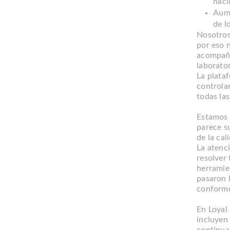
naci
Aume
de l
Nosotros
por eso 
acompañe
laborator
La plata
controla
todas las
Estamos 
parece s
de la cal
La atenc
resolver 
herramie
pasaron 
conforme
En Loyal 
incluyen
continua