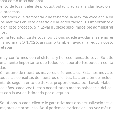
onal como internacional.
nto de los niveles de productividad gracias a la clarificación
os procesos.
 tenemos que demostrar que tenemos la máxima excelencia en 
nos metimos en este desafío de la acreditación. Es importante
 en este proceso. Sin Loyal hubiese sido imposible administra
ios.
forma tecnológica de Loyal Solutions puede ayudar a las empres
r la norma ISO 17025, así como también ayudar a reducir costos,
 etapas.
muy conformes con el sistema y he recomendado Loyal Solutio
umamente importante que todos los laboratorios puedan contar
idad.
ión es uno de nuestros mayores diferenciales. Estamos muy ate
todas las consultas de nuestros clientes. La atención de incide
nta de seguimiento de tickets proporcionada por Loyal. Mabe
los años, cada vez fueron necesitando menos asistencia del eq
s con la ayuda brindada por el equipo.
Solutions, a cada cliente le garantizamos dos actualizaciones d
 mejoras de producto. Aquí podemos evidenciar una vez más n
.