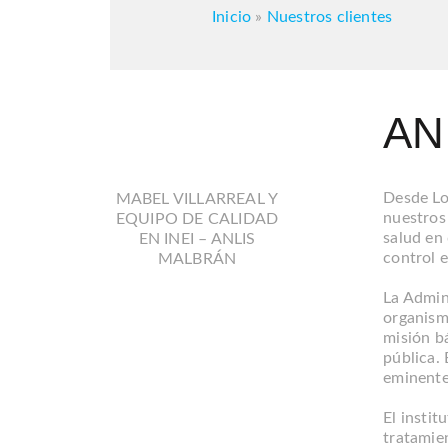
Inicio
»
Nuestros clientes
AN
Desde Lo
MABEL VILLARREAL Y
nuestros
EQUIPO DE CALIDAD
salud en 
EN INEI – ANLIS
control e
MALBRÁN
La Admin
organism
misión bá
pública.
eminente
El instit
tratamie