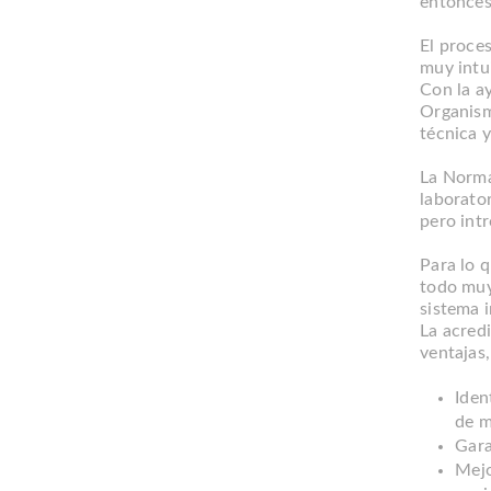
entonces
El proce
muy intui
Con la a
Organism
técnica y
La Norma
laborator
pero intr
Para lo 
todo muy
sistema 
La acred
ventajas
Iden
de m
Gara
Mejo