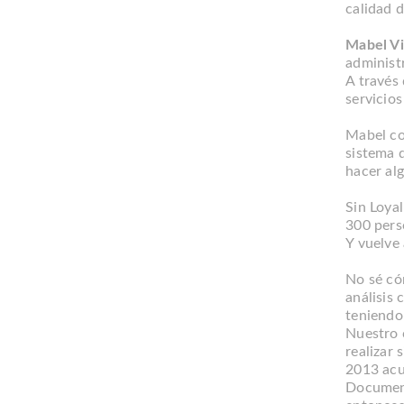
calidad 
Mabel Vil
administr
A través
servicio
Mabel co
sistema 
hacer alg
Sin Loya
300 perso
Y vuelve 
No sé có
análisis
teniendo
Nuestro 
realizar
2013 acu
Documen