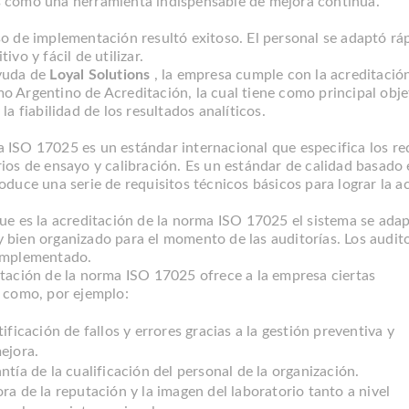
 como una herramienta indispensable de mejora continua.
so de implementación resultó exitoso. El personal se adaptó rá
tivo y fácil de utilizar.
yuda de
Loyal Solutions
, la empresa cumple con la acreditaci
o Argentino de Acreditación, la cual tiene como principal obje
 la fiabilidad de los resultados analíticos.
 ISO 17025 es un estándar internacional que especifica los re
ios de ensayo y calibración. Es un estándar de calidad basado 
oduce una serie de requisitos técnicos básicos para lograr la a
que es la acreditación de la norma ISO 17025 el sistema se ada
 bien organizado para el momento de las auditorías. Los audit
implementado.
itación de la norma ISO 17025 ofrece a la empresa ciertas
, como, por ejemplo:
tificación de fallos y errores gracias a la gestión preventiva y
ejora.
ntía de la cualificación del personal de la organización.
ra de la reputación y la imagen del laboratorio tanto a nivel