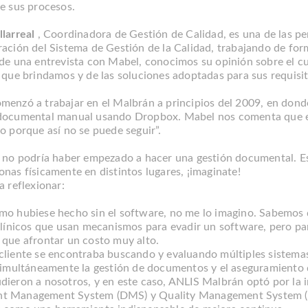
de sus procesos.
larreal
, Coordinadora de Gestión de Calidad, es una de las pe
ación del Sistema de Gestión de la Calidad, trabajando de form
 de una entrevista con Mabel, conocimos su opinión sobre el cu
s que brindamos y de las soluciones adoptadas para sus requisit
menzó a trabajar en el Malbrán a principios del 2009, en dond
documental manual usando Dropbox. Mabel nos comenta que e
o porque así no se puede seguir”.
l no podría haber empezado a hacer una gestión documental. E
nas físicamente en distintos lugares, ¡imaginate!
a reflexionar:
mo hubiese hecho sin el software, no me lo imagino. Sabemos q
 clínicos que usan mecanismos para evadir un software, pero pa
 que afrontar un costo muy alto.
cliente se encontraba buscando y evaluando múltiples sistema
 simultáneamente la gestión de documentos y el aseguramiento d
dieron a nosotros, y en este caso, ANLIS Malbrán optó por la
t Management System (DMS) y Quality Management System (