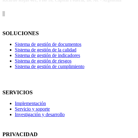
Ricardo Rojas 401, Piso 10, Capital Federal, Bs. As. - Argentina
SOLUCIONES
Sistema de gestión de documentos
Sistema de gestión de la calidad
Sistema de gestión de indicadores
Sistema de gestión de riesgos
Sistema de gestión de cumplimiento
SERVICIOS
Implementación
Servicio y soporte
Investigación y desarrollo
PRIVACIDAD