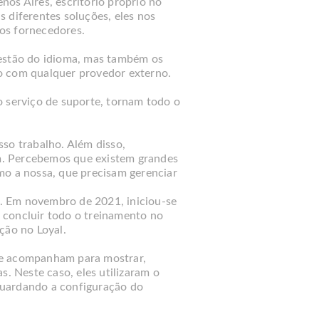
nos Aires, escritório próprio no
as diferentes soluções, eles nos
os fornecedores.
uestão do idioma, mas também os
o com qualquer provedor externo.
o serviço de suporte, tornam todo o
sso trabalho. Além disso,
têm. Percebemos que existem grandes
o a nossa, que precisam gerenciar
. Em novembro de 2021, iniciou-se
 concluir todo o treinamento no
ão no Loyal.
 e acompanham para mostrar,
s. Neste caso, eles utilizaram o
sguardando a configuração do