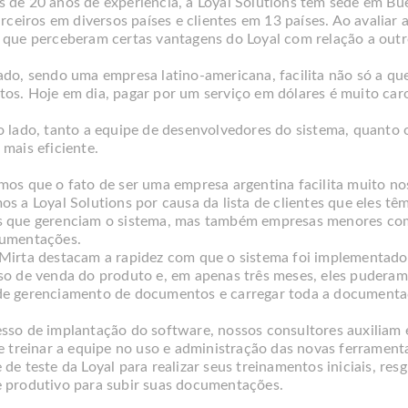
 de 20 anos de experiência, a Loyal Solutions tem sede em Bue
arceiros em diversos países e clientes em 13 países. Ao avaliar 
 que perceberam certas vantagens do Loyal com relação a outr
ado, sendo uma empresa latino-americana, facilita não só a q
os. Hoje em dia, pagar por um serviço em dólares é muito car
o lado, tanto a equipe de desenvolvedores do sistema, quanto 
mais eficiente.
mos que o fato de ser uma empresa argentina facilita muito no
os a Loyal Solutions por causa da lista de clientes que eles 
 que gerenciam o sistema, mas também empresas menores com
umentações.
Mirta destacam a rapidez com que o sistema foi implementado
so de venda do produto e, em apenas três meses, eles puderam
e gerenciamento de documentos e carregar toda a documentaç
sso de implantação do software, nossos consultores auxiliam
e treinar a equipe no uso e administração das novas ferramenta
 de teste da Loyal para realizar seus treinamentos iniciais, re
 produtivo para subir suas documentações.