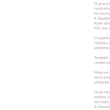
O proces
contrato
foi muito
A Tapebi
Além dis
FSC em a
O padrão
clientes
ambienta
Também s
comercia
Mayra e 
seria po
utilizado
Loyal te
melhor i
vez mais
A Florest