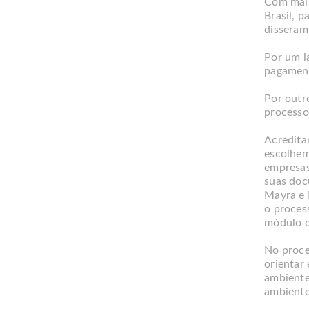
Com mais
Brasil, p
disseram
Por um l
pagament
Por outr
processo 
Acredita
escolhem
empresas
suas doc
Mayra e 
o proces
módulo d
No proce
orientar 
ambiente
ambiente