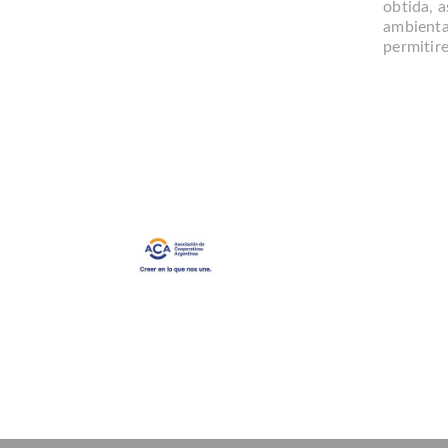
obtida, 
ambienta
permitir