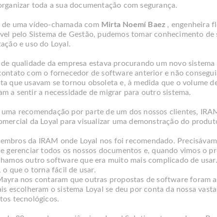
organizar toda a sua documentação com segurança.
o de uma vídeo-chamada com
Mirta Noemí Baez
, engenheira fl
vel pelo Sistema de Gestão, pudemos tomar conhecimento de s
tação e uso do Loyal.
 de qualidade da empresa estava procurando um novo sistema 
contato com o fornecedor de software anterior e não consegui
ta que usavam se tornou obsoleta e, à medida que o volume 
m a sentir a necessidade de migrar para outro sistema.
 uma recomendação por parte de um dos nossos clientes, IRA
omercial da Loyal para visualizar uma demonstração do produt
mbros da IRAM onde Loyal nos foi recomendado. Precisávam
se gerenciar todos os nossos documentos e, quando vimos o pr
nhamos outro software que era muito mais complicado de usar.
 o que o torna fácil de usar.
Mayra nos contaram que outras propostas de software foram a
ais escolheram o sistema Loyal se deu por conta da nossa vast
tos tecnológicos.