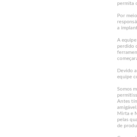
permita 
Por mei
responsá
a implan
A equipe
perdido 
ferramen
começara
Devido a
equipe c
Somos me
permitis
Antes tí
amigável,
Mirta e 
pelas qu
de produ