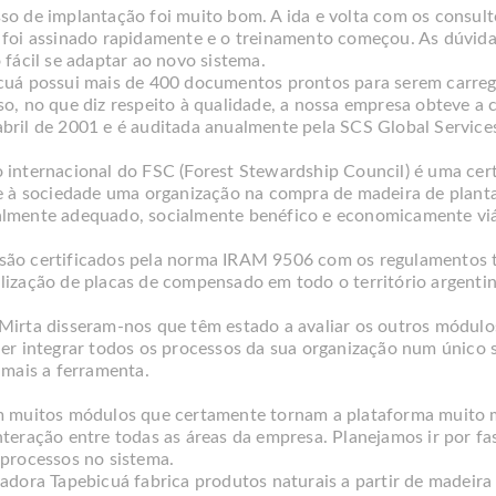
so de implantação foi muito bom. A ida e volta com os consulto
 foi assinado rapidamente e o treinamento começou. As dúvid
 fácil se adaptar ao novo sistema.
cuá possui mais de 400 documentos prontos para serem carrega
so, no que diz respeito à qualidade, a nossa empresa obteve a 
bril de 2001 e é auditada anualmente pela SCS Global Service
 internacional do FSC (Forest Stewardship Council) é uma cert
 e à sociedade uma organização na compra de madeira de plant
lmente adequado, socialmente benéfico e economicamente viá
ão certificados pela norma IRAM 9506 com os regulamentos té
lização de placas de compensado em todo o território argentin
Mirta disseram-nos que têm estado a avaliar os outros módulos 
der integrar todos os processos da sua organização num único
 mais a ferramenta.
m muitos módulos que certamente tornam a plataforma muito
nteração entre todas as áreas da empresa. Planejamos ir por f
 processos no sistema.
adora Tapebicuá fabrica produtos naturais a partir de madeira 