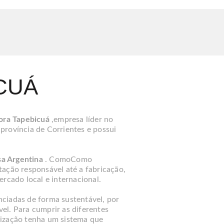
CUÁ
ora Tapebicuá
,empresa líder no
a província de Corrientes e possui
a Argentina
. ComoComo
stação responsável até a fabricação,
rcado local e internacional.
nciadas de forma sustentável, por
el. Para cumprir as diferentes
nização tenha um sistema que