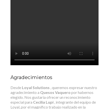
Agradecimientos
Desde
Loyal Solutions
, queremos expresar nuestro
agradecimiento a
Quesos Vaquero
por habernos
elegido. Nos gustaría ofrecer un reconocimiento
especial para
Cecilia Lupi
, integrante del equipo de
Loyal, por el magnífico trabajo realizado en la